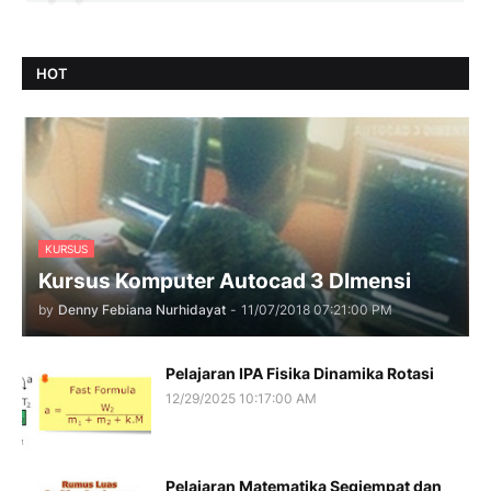
HOT
KURSUS
Kursus Komputer Autocad 3 DImensi
by
Denny Febiana Nurhidayat
-
11/07/2018 07:21:00 PM
Pelajaran IPA Fisika Dinamika Rotasi
12/29/2025 10:17:00 AM
Pelajaran Matematika Segiempat dan