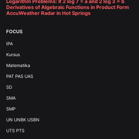
Logarithm Problems: If 2 log 7 = a and 2 log 3 = b
Derivatives of Algebraic Functions in Product Form
AccuWeather Radar in Hot Springs
FOCUS
IPA
Kursus
Matematika
PAT PAS UAS
SD
SMA
SMP
UN UNBK USBN
UTS PTS