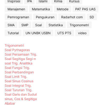
Inspirasi
IPA
Islami
Kimia
Kursus
Manajemen
Matematika
Metode
PAT PAS UAS
Pemrograman
Pengukuran
Radarhot com
SD
SMA
SMP
Soal
Statistika
Trigonometri
Tutorial
UN UNBK USBN
UTS PTS
video
Trigonometri
Soal Pythagoras
Soal Persamaan Trig.
Soal Segitiga Segi-n
soal Trig. Analitika
Soal Fungsi Trig.
Soal Perbandingan
Soal Limit Trig.
Soal Sinus Cosinus
Soal Integral Trig.
Soal Turunan Trig.
Soal Garis dan Sudut
sinus, Cos & Segitiga
Aljabar