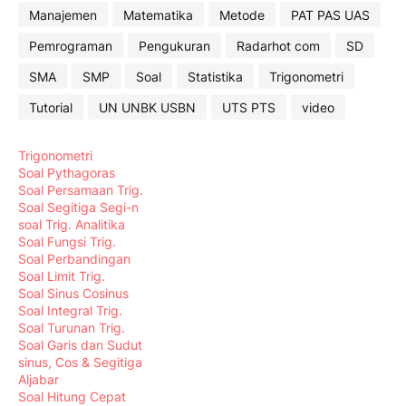
Manajemen
Matematika
Metode
PAT PAS UAS
Pemrograman
Pengukuran
Radarhot com
SD
SMA
SMP
Soal
Statistika
Trigonometri
Tutorial
UN UNBK USBN
UTS PTS
video
Trigonometri
Soal Pythagoras
Soal Persamaan Trig.
Soal Segitiga Segi-n
soal Trig. Analitika
Soal Fungsi Trig.
Soal Perbandingan
Soal Limit Trig.
Soal Sinus Cosinus
Soal Integral Trig.
Soal Turunan Trig.
Soal Garis dan Sudut
sinus, Cos & Segitiga
Aljabar
Soal Hitung Cepat