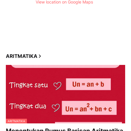
View location on Google Maps
ARITMATIKA
ARITMATIKA
Menentukan Rumus Barisan Aritmatika