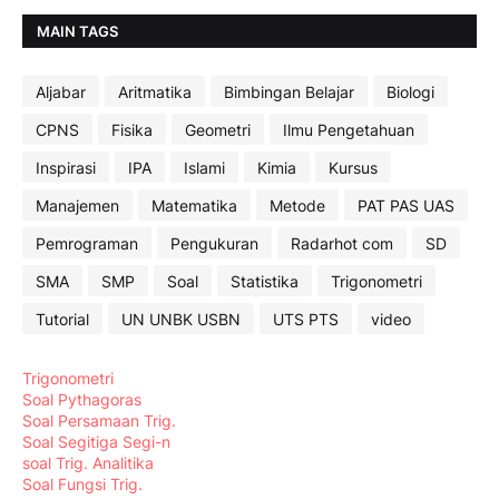
MAIN TAGS
Aljabar
Aritmatika
Bimbingan Belajar
Biologi
CPNS
Fisika
Geometri
Ilmu Pengetahuan
Inspirasi
IPA
Islami
Kimia
Kursus
Manajemen
Matematika
Metode
PAT PAS UAS
Pemrograman
Pengukuran
Radarhot com
SD
SMA
SMP
Soal
Statistika
Trigonometri
Tutorial
UN UNBK USBN
UTS PTS
video
Trigonometri
Soal Pythagoras
Soal Persamaan Trig.
Soal Segitiga Segi-n
soal Trig. Analitika
Soal Fungsi Trig.