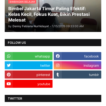
BIMBINGAN BELAJAR
Bimbel Jakarta Timur Paling Efektif:
Kelas Kecil, Fokus Kuat, Bikin Prestasi
Melesat
by
Denny Febiana Nurhidayat
-
1/15/2026 09:33:00 AM
FOLLOW US
whatsapp
facebook
twitter
instagram
pinterest
tumblr
youtube
TWITTER