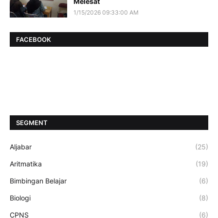
Melesat
1/15/2026 09:33:00 AM
FACEBOOK
SEGMENT
Aljabar
(25)
Aritmatika
(19)
Bimbingan Belajar
(6)
Biologi
(8)
CPNS
(6)