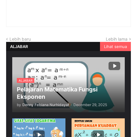
Lebih baru
Lebih lama
ALJABAR
Lihat semua
ALJABAR
Pelajaran Matematika Fungsi
Eksponen
by
Denny Febiana Nurhidayat
-
December 29, 2025