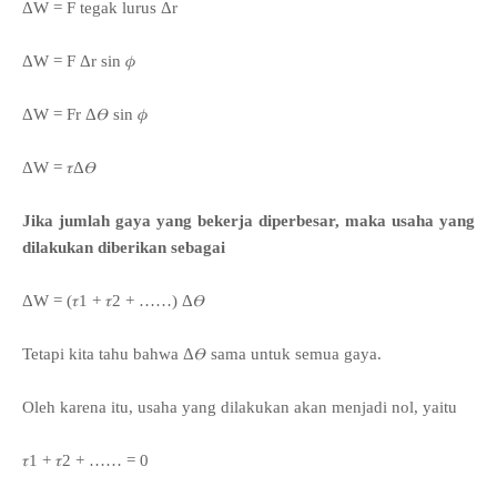
ΔW = F tegak lurus Δr
ΔW = F Δr sin 𝜙
ΔW = Fr Δ𝛳 sin 𝜙
ΔW = 𝜏Δ𝛳
Jika jumlah gaya yang bekerja diperbesar, maka usaha yang
dilakukan diberikan sebagai
ΔW = (𝜏1 + 𝜏2 + ……) Δ𝛳
Tetapi kita tahu bahwa Δ𝛳 sama untuk semua gaya.
Oleh karena itu, usaha yang dilakukan akan menjadi nol, yaitu
𝜏1 + 𝜏2 + …… = 0