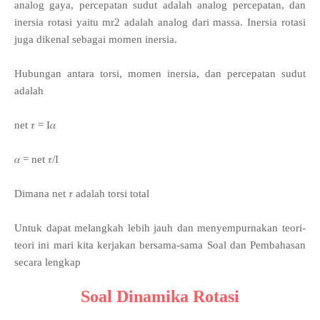
analog gaya, percepatan sudut adalah analog percepatan, dan
inersia rotasi yaitu mr2 adalah analog dari massa. Inersia rotasi
juga dikenal sebagai momen inersia.
Hubungan antara torsi, momen inersia, dan percepatan sudut
adalah
net 𝜏 = I𝛼
𝛼 = net 𝜏/I
Dimana net 𝜏 adalah torsi total
Untuk dapat melangkah lebih jauh dan menyempurnakan teori-
teori ini mari kita kerjakan bersama-sama Soal dan Pembahasan
secara lengkap
Soal Dinamika Rotasi