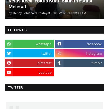
Kelas Kecil, Fokus Kuat, Bikin Prestasi
Melesat
by
Denny Febiana Nurhidayat
-
1/15/2026 09:33:00 AM
FOLLOW US
whatsapp
facebook
twitter
instagram
pinterest
tumblr
youtube
TWITTER