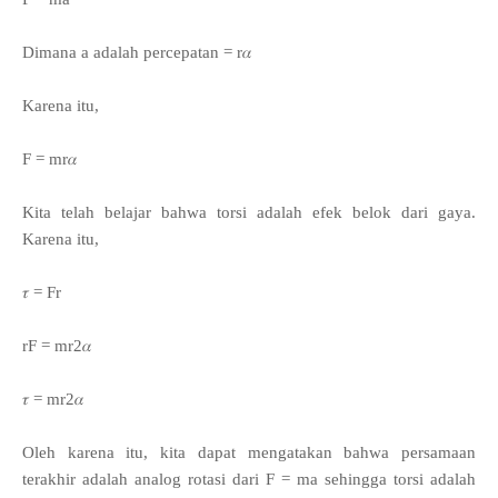
Dimana a adalah percepatan = r𝛼
Karena itu,
F = mr𝛼
Kita telah belajar bahwa torsi adalah efek belok dari gaya.
Karena itu,
𝜏 = Fr
rF = mr2𝛼
𝜏 = mr2𝛼
Oleh karena itu, kita dapat mengatakan bahwa persamaan
terakhir adalah analog rotasi dari F = ma sehingga torsi adalah