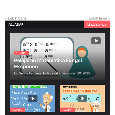
Lebih baru
Lebih lama
ALJABAR
Lihat semua
ALJABAR
Pelajaran Matematika Fungsi
Eksponen
by
Denny Febiana Nurhidayat
-
December 29, 2025
ALJABAR
ALJABAR