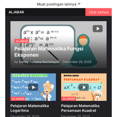
Muat postingan lainnya
ALJABAR
Lihat semua
ALJABAR
Pelajaran Matematika Fungsi
Eksponen
by
Denny Febiana Nurhidayat
-
December 29, 2025
ALJABAR
ALJABAR
Pelajaran Matematika
Pelajaran Matematika
Logaritma
Persamaan Kuadrat
December 29, 2025
December 29, 2025