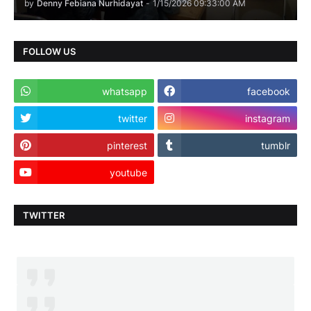
by
Denny Febiana Nurhidayat
-
1/15/2026 09:33:00 AM
FOLLOW US
whatsapp
facebook
twitter
instagram
pinterest
tumblr
youtube
TWITTER