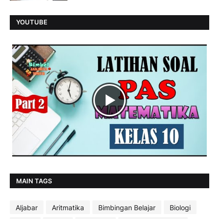
YOUTUBE
MAIN TAGS
Aljabar
Aritmatika
Bimbingan Belajar
Biologi