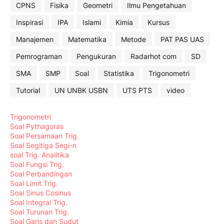
CPNS
Fisika
Geometri
Ilmu Pengetahuan
Inspirasi
IPA
Islami
Kimia
Kursus
Manajemen
Matematika
Metode
PAT PAS UAS
Pemrograman
Pengukuran
Radarhot com
SD
SMA
SMP
Soal
Statistika
Trigonometri
Tutorial
UN UNBK USBN
UTS PTS
video
Trigonometri
Soal Pythagoras
Soal Persamaan Trig.
Soal Segitiga Segi-n
soal Trig. Analitika
Soal Fungsi Trig.
Soal Perbandingan
Soal Limit Trig.
Soal Sinus Cosinus
Soal Integral Trig.
Soal Turunan Trig.
Soal Garis dan Sudut