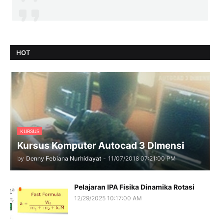
HOT
KURSUS
Kursus Komputer Autocad 3 DImensi
by
Denny Febiana Nurhidayat
-
11/07/2018 07:21:00 PM
Pelajaran IPA Fisika Dinamika Rotasi
12/29/2025 10:17:00 AM