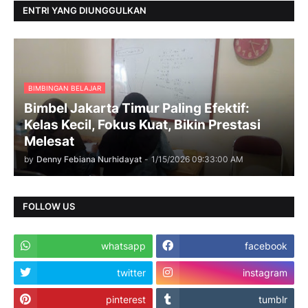
ENTRI YANG DIUNGGULKAN
BIMBINGAN BELAJAR
Bimbel Jakarta Timur Paling Efektif:
Kelas Kecil, Fokus Kuat, Bikin Prestasi
Melesat
by
Denny Febiana Nurhidayat
-
1/15/2026 09:33:00 AM
FOLLOW US
whatsapp
facebook
twitter
instagram
pinterest
tumblr