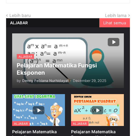
Lebih baru
Lebih lama
ALJABAR
Lihat semua
ALJABAR
Pelajaran Matematika Fungsi
Eksponen
by
Denny Febiana Nurhidayat
-
December 29, 2025
ALJABAR
ALJABAR
Pelajaran Matematika
Pelajaran Matematika