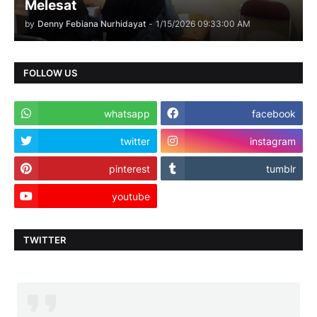
Melesat
by
Denny Febiana Nurhidayat
-
1/15/2026 09:33:00 AM
FOLLOW US
whatsapp
facebook
twitter
instagram
pinterest
tumblr
youtube
TWITTER