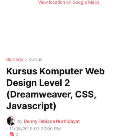
View location on Google Maps
Beranda
Kursus
Kursus Komputer Web
Design Level 2
(Dreamweaver, CSS,
Javascript)
by
Denny Febiana Nurhidayat
-
11/08/2018 07:32:00 PM
0