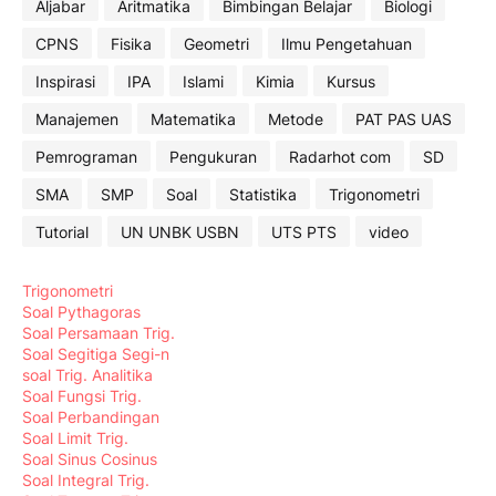
Aljabar
Aritmatika
Bimbingan Belajar
Biologi
CPNS
Fisika
Geometri
Ilmu Pengetahuan
Inspirasi
IPA
Islami
Kimia
Kursus
Manajemen
Matematika
Metode
PAT PAS UAS
Pemrograman
Pengukuran
Radarhot com
SD
SMA
SMP
Soal
Statistika
Trigonometri
Tutorial
UN UNBK USBN
UTS PTS
video
Trigonometri
Soal Pythagoras
Soal Persamaan Trig.
Soal Segitiga Segi-n
soal Trig. Analitika
Soal Fungsi Trig.
Soal Perbandingan
Soal Limit Trig.
Soal Sinus Cosinus
Soal Integral Trig.