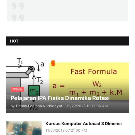
HOT
FISIKA
Pelajaran IPA Fisika Dinamika Rotasi
by
Denny Febiana Nurhidayat
-
12/29/2025 10:17:00 AM
Kursus Komputer Autocad 3 DImensi
11/07/2018 07:21:00 PM