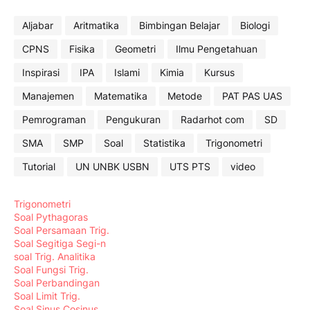
Aljabar
Aritmatika
Bimbingan Belajar
Biologi
CPNS
Fisika
Geometri
Ilmu Pengetahuan
Inspirasi
IPA
Islami
Kimia
Kursus
Manajemen
Matematika
Metode
PAT PAS UAS
Pemrograman
Pengukuran
Radarhot com
SD
SMA
SMP
Soal
Statistika
Trigonometri
Tutorial
UN UNBK USBN
UTS PTS
video
Trigonometri
Soal Pythagoras
Soal Persamaan Trig.
Soal Segitiga Segi-n
soal Trig. Analitika
Soal Fungsi Trig.
Soal Perbandingan
Soal Limit Trig.
Soal Sinus Cosinus