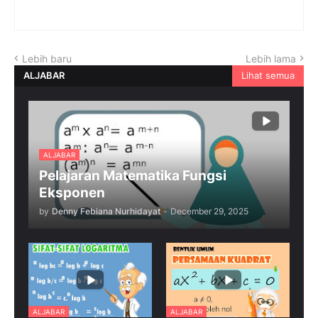
Lebih baru
Lebih lama
ALJABAR
Lihat semua
ALJABAR
Pelajaran Matematika Fungsi
Eksponen
by
Denny Febiana Nurhidayat
-
December 29, 2025
ALJABAR
ALJABAR