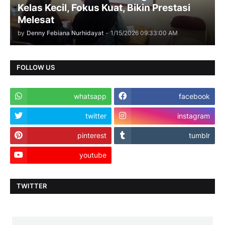
Kelas Kecil, Fokus Kuat, Bikin Prestasi
Melesat
by
Denny Febiana Nurhidayat
-
1/15/2026 09:33:00 AM
FOLLOW US
whatsapp
facebook
twitter
instagram
pinterest
tumblr
youtube
TWITTER