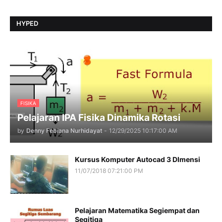
HYPED
FISIKA
Pelajaran IPA Fisika Dinamika Rotasi
by
Denny Febiana Nurhidayat
-
12/29/2025 10:17:00 AM
Kursus Komputer Autocad 3 DImensi
11/07/2018 07:21:00 PM
Pelajaran Matematika Segiempat dan
Segitiga