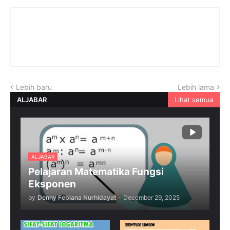
Lebih baru
Lebih lama
ALJABAR
Lihat semua
ALJABAR
Pelajaran Matematika Fungsi
Eksponen
by
Denny Febiana Nurhidayat
-
December 29, 2025