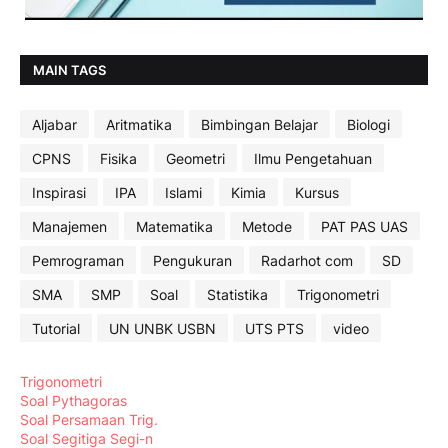
MAIN TAGS
Aljabar
Aritmatika
Bimbingan Belajar
Biologi
CPNS
Fisika
Geometri
Ilmu Pengetahuan
Inspirasi
IPA
Islami
Kimia
Kursus
Manajemen
Matematika
Metode
PAT PAS UAS
Pemrograman
Pengukuran
Radarhot com
SD
SMA
SMP
Soal
Statistika
Trigonometri
Tutorial
UN UNBK USBN
UTS PTS
video
Trigonometri
Soal Pythagoras
Soal Persamaan Trig.
Soal Segitiga Segi-n