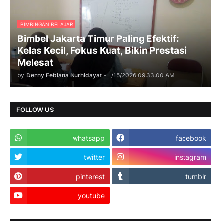
BIMBINGAN BELAJAR
Bimbel Jakarta Timur Paling Efektif:
Kelas Kecil, Fokus Kuat, Bikin Prestasi
Melesat
by
Denny Febiana Nurhidayat
-
1/15/2026 09:33:00 AM
FOLLOW US
whatsapp
facebook
twitter
instagram
pinterest
tumblr
youtube