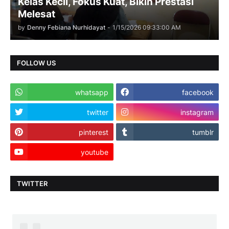
Kelas Kecil, Fokus Kuat, Bikin Prestasi
Melesat
by
Denny Febiana Nurhidayat
-
1/15/2026 09:33:00 AM
FOLLOW US
whatsapp
facebook
twitter
instagram
pinterest
tumblr
youtube
TWITTER