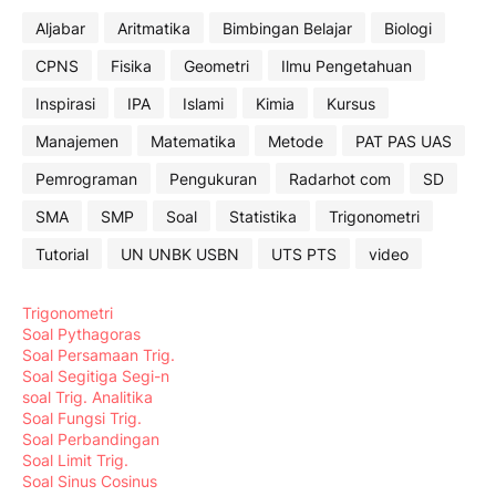
Aljabar
Aritmatika
Bimbingan Belajar
Biologi
CPNS
Fisika
Geometri
Ilmu Pengetahuan
Inspirasi
IPA
Islami
Kimia
Kursus
Manajemen
Matematika
Metode
PAT PAS UAS
Pemrograman
Pengukuran
Radarhot com
SD
SMA
SMP
Soal
Statistika
Trigonometri
Tutorial
UN UNBK USBN
UTS PTS
video
Trigonometri
Soal Pythagoras
Soal Persamaan Trig.
Soal Segitiga Segi-n
soal Trig. Analitika
Soal Fungsi Trig.
Soal Perbandingan
Soal Limit Trig.
Soal Sinus Cosinus