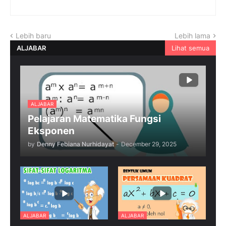
Lebih baru
Lebih lama
ALJABAR
Lihat semua
ALJABAR
Pelajaran Matematika Fungsi
Eksponen
by
Denny Febiana Nurhidayat
-
December 29, 2025
ALJABAR
ALJABAR