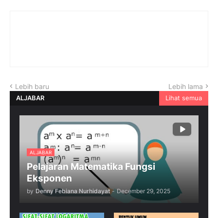
Lebih baru
Lebih lama
ALJABAR
Lihat semua
ALJABAR
Pelajaran Matematika Fungsi
Eksponen
by
Denny Febiana Nurhidayat
-
December 29, 2025