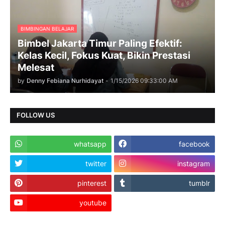
BIMBINGAN BELAJAR
Bimbel Jakarta Timur Paling Efektif:
Kelas Kecil, Fokus Kuat, Bikin Prestasi
Melesat
by
Denny Febiana Nurhidayat
-
1/15/2026 09:33:00 AM
FOLLOW US
whatsapp
facebook
twitter
instagram
pinterest
tumblr
youtube