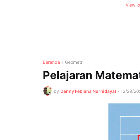
View l
Beranda
Geometri
Pelajaran Matema
by
Denny Febiana Nurhidayat
-
12/29/20