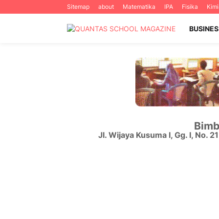
Sitemap
about
Matematika
IPA
Fisika
Kimi
BUSINES
Bimb
Jl. Wijaya Kusuma I, Gg. I, No. 2