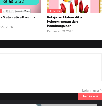
I
GEOMETRI
an Matematika Bangun
Pelajaran Matematika
Kekongruenan dan
Kesebangunan
 29, 2025
December 29, 2025
Lebih lama
Lihat semua