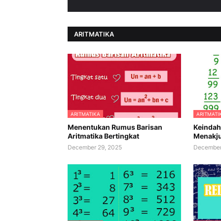
ARITMATIKA
ARITMATIKA
ARITMATI
Menentukan Rumus Barisan
Keindah
Aritmatika Bertingkat
Menakj
December 29, 2025
December