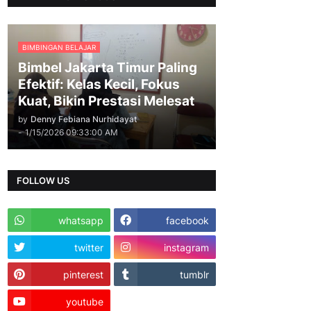
BIMBINGAN BELAJAR
Bimbel Jakarta Timur Paling
Efektif: Kelas Kecil, Fokus
Kuat, Bikin Prestasi Melesat
by
Denny Febiana Nurhidayat
-
1/15/2026 09:33:00 AM
FOLLOW US
whatsapp
facebook
twitter
instagram
pinterest
tumblr
youtube