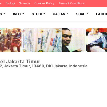
a
Biologi
Science
Cookies Policy
Terms & Conditions
S
INFO
STUDI
KAJIAN
SOAL
LATIH
el Jakarta Timur
12
,
Jakarta Timur
,
13460
,
DKI Jakarta
,
Indonesia