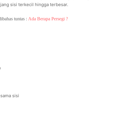
ng sisi terkecil hingga terbesar.
dibahas tuntas :
Ada Berapa Persegi ?
a
 sama sisi