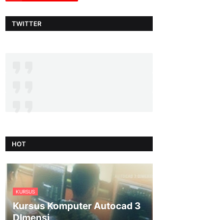
TWITTER
HOT
KURSUS
Kursus Komputer Autocad 3
DImensi