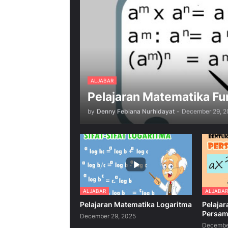
ALJABAR
Pelajaran Matematika F
by
Denny Febiana Nurhidayat
-
December 29, 2
ALJABAR
ALJABAR
Pelajaran Matematika Logaritma
Pelaja
Persam
December 29, 2025
Decembe