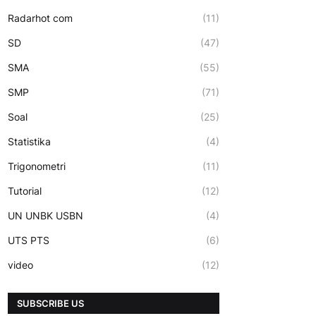
Radarhot com
(11)
SD
(47)
SMA
(55)
SMP
(71)
Soal
(25)
Statistika
(4)
Trigonometri
(11)
Tutorial
(12)
UN UNBK USBN
(4)
UTS PTS
(6)
video
(12)
SUBSCRIBE US