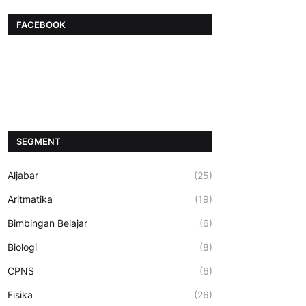
FACEBOOK
SEGMENT
Aljabar
(25)
Aritmatika
(19)
Bimbingan Belajar
(6)
Biologi
(8)
CPNS
(6)
Fisika
(26)