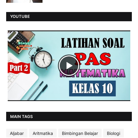
YOUTUBE
MAIN TAGS
Aljabar
Aritmatika
Bimbingan Belajar
Biologi