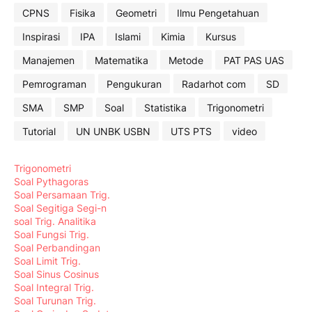
CPNS
Fisika
Geometri
Ilmu Pengetahuan
Inspirasi
IPA
Islami
Kimia
Kursus
Manajemen
Matematika
Metode
PAT PAS UAS
Pemrograman
Pengukuran
Radarhot com
SD
SMA
SMP
Soal
Statistika
Trigonometri
Tutorial
UN UNBK USBN
UTS PTS
video
Trigonometri
Soal Pythagoras
Soal Persamaan Trig.
Soal Segitiga Segi-n
soal Trig. Analitika
Soal Fungsi Trig.
Soal Perbandingan
Soal Limit Trig.
Soal Sinus Cosinus
Soal Integral Trig.
Soal Turunan Trig.