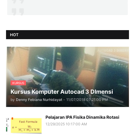
HOT
KURSUS
Kursus Komputer Autocad 3 DImensi
by
Denny Febiana Nurhidayat
-
11/07/2018 07:21:00 PM
Pelajaran IPA Fisika Dinamika Rotasi
12/29/2025 10:17:00 AM