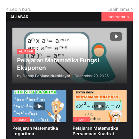
Lebih baru
Lebih lama
ALJABAR
Lihat semua
ALJABAR
Pelajaran Matematika Fungsi
Eksponen
by
Denny Febiana Nurhidayat
-
December 29, 2025
ALJABAR
ALJABAR
Pelajaran Matematika
Pelajaran Matematika
Logaritma
Persamaan Kuadrat