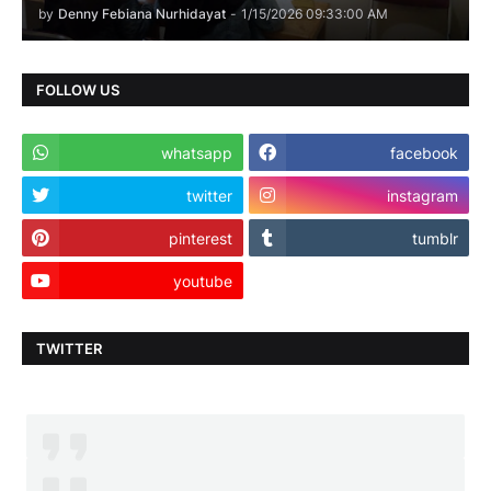
by
Denny Febiana Nurhidayat
-
1/15/2026 09:33:00 AM
FOLLOW US
whatsapp
facebook
twitter
instagram
pinterest
tumblr
youtube
TWITTER