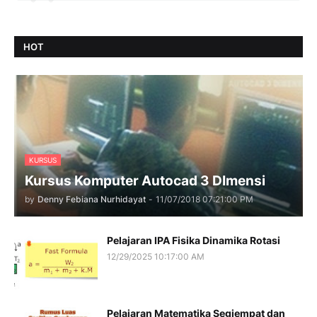
HOT
KURSUS
Kursus Komputer Autocad 3 DImensi
by
Denny Febiana Nurhidayat
-
11/07/2018 07:21:00 PM
Pelajaran IPA Fisika Dinamika Rotasi
12/29/2025 10:17:00 AM
Pelajaran Matematika Segiempat dan