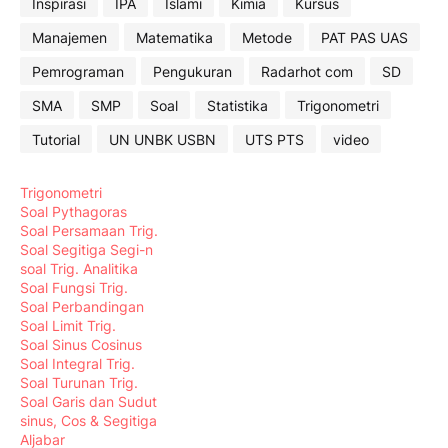
Inspirasi
IPA
Islami
Kimia
Kursus
Manajemen
Matematika
Metode
PAT PAS UAS
Pemrograman
Pengukuran
Radarhot com
SD
SMA
SMP
Soal
Statistika
Trigonometri
Tutorial
UN UNBK USBN
UTS PTS
video
Trigonometri
Soal Pythagoras
Soal Persamaan Trig.
Soal Segitiga Segi-n
soal Trig. Analitika
Soal Fungsi Trig.
Soal Perbandingan
Soal Limit Trig.
Soal Sinus Cosinus
Soal Integral Trig.
Soal Turunan Trig.
Soal Garis dan Sudut
sinus, Cos & Segitiga
Aljabar