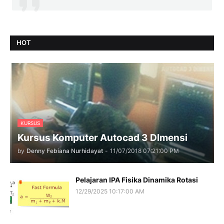
HOT
KURSUS
Kursus Komputer Autocad 3 DImensi
by
Denny Febiana Nurhidayat
-
11/07/2018 07:21:00 PM
Pelajaran IPA Fisika Dinamika Rotasi
12/29/2025 10:17:00 AM