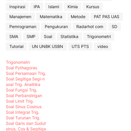
Inspirasi
IPA
Islami
Kimia
Kursus
Manajemen
Matematika
Metode
PAT PAS UAS
Pemrograman
Pengukuran
Radarhot com
SD
SMA
SMP
Soal
Statistika
Trigonometri
Tutorial
UN UNBK USBN
UTS PTS
video
Trigonometri
Soal Pythagoras
Soal Persamaan Trig.
Soal Segitiga Segi-n
soal Trig. Analitika
Soal Fungsi Trig.
Soal Perbandingan
Soal Limit Trig.
Soal Sinus Cosinus
Soal Integral Trig.
Soal Turunan Trig.
Soal Garis dan Sudut
sinus, Cos & Segitiga