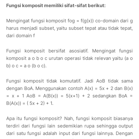
Fungsi komposit memiliki sifat-sifat berikut:
Mengingat fungsi komposit fog = f(g(x)) co-domain dari g
harus menjadi subset, yaitu subset tepat atau tidak tepat,
dari domain f
Fungsi komposit bersifat asosiatif. Mengingat fungsi
komposit a o b o c urutan operasi tidak relevan yaitu (a o
b) o c = a o (b o c).
Fungsi komposit tidak komutatif. Jadi AoB tidak sama
dengan BoA. Menggunakan contoh A(x) = 5x + 2 dan B(x)
= x + 1 AoB = A(B(x)) = 5(x+1) + 2 sedangkan BoA =
B(A(x)) = ( 5x + 2) + 1.
Apa itu fungsi komposit? Nah, fungsi komposit biasanya
terdiri dari fungsi lain sedemikian rupa sehingga output
dari satu fungsi adalah input dari fungsi lainnya. Dengan