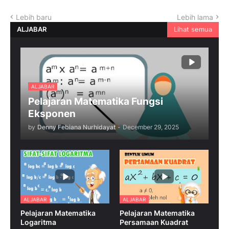
Lebih baru
Lebih lama
ALJABAR
Lihat semua
ALJABAR
Pelajaran Matematika Fungsi
Eksponen
by
Denny Febiana Nurhidayat
-
December 29, 2025
ALJABAR
ALJABAR
Pelajaran Matematika
Pelajaran Matematika
Logaritma
Persamaan Kuadrat