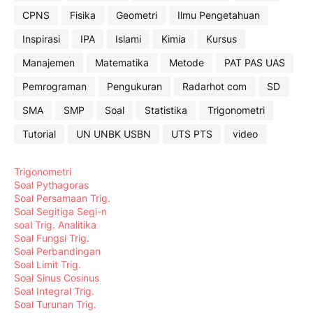
CPNS
Fisika
Geometri
Ilmu Pengetahuan
Inspirasi
IPA
Islami
Kimia
Kursus
Manajemen
Matematika
Metode
PAT PAS UAS
Pemrograman
Pengukuran
Radarhot com
SD
SMA
SMP
Soal
Statistika
Trigonometri
Tutorial
UN UNBK USBN
UTS PTS
video
Trigonometri
Soal Pythagoras
Soal Persamaan Trig.
Soal Segitiga Segi-n
soal Trig. Analitika
Soal Fungsi Trig.
Soal Perbandingan
Soal Limit Trig.
Soal Sinus Cosinus
Soal Integral Trig.
Soal Turunan Trig.