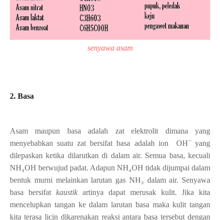
senyawa asam
2. Basa
Asam maupun basa adalah zat elektrolit dimana yang
−
menyebabkan suatu zat bersifat basa adalah ion
OH
yang
dilepaskan ketika dilarutkan di dalam air. Semua basa, kecuali
NH₄OH
berwujud padat. Adapun
NH
₄
OH
tidak dijumpai dalam
bentuk murni melainkan larutan gas
NH₃
dalam air.
Senyawa
basa bersifat
kaustik
artinya dapat merusak kulit. Jika kita
mencelupkan tangan ke
dalam larutan basa maka kulit tangan
kita terasa licin dikarenakan reaksi antara basa
tersebut dengan