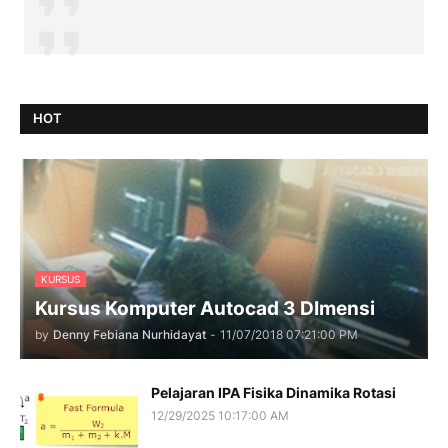
HOT
KURSUS
Kursus Komputer Autocad 3 DImensi
by
Denny Febiana Nurhidayat
-
11/07/2018 07:21:00 PM
Pelajaran IPA Fisika Dinamika Rotasi
12/29/2025 10:17:00 AM