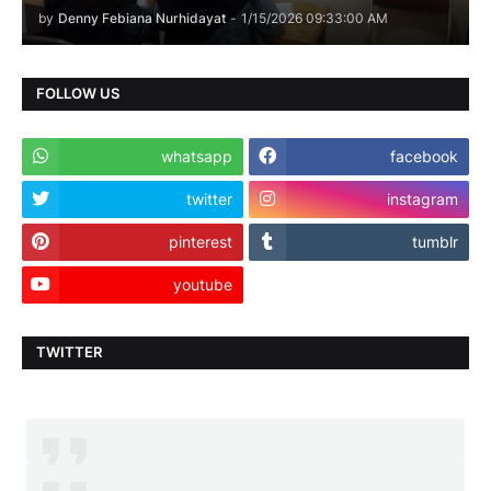
by
Denny Febiana Nurhidayat
-
1/15/2026 09:33:00 AM
FOLLOW US
whatsapp
facebook
twitter
instagram
pinterest
tumblr
youtube
TWITTER