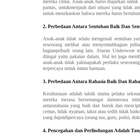
mereka cintai. Anak-anak harus diajarkan untuk 
pantas, untukmenjauh dari situasi yang tidak 
untuk menekankan bahwa mereka harus bertahan 
2. Perbedaan Antara Sentuhan Baik Dan Se
Anak-anak tidak selalu mengenali sentuhan ya
seseorang melihat atau menyentuhbagian pri
bagianpribadi orang lain. Aturan Underwear
diingat yaitu pakaian dalam. Hal ini juga me
anak-anak tidak yakinapakah perilaku seseoran
terpercaya untuk minta bantuan.
3. Perbedaan Antara Rahasia Baik Dan Rah
Kerahasiaan adalah taktik utama pelaku seksua
mereka merasa bersemangat danmerasa isti
antararahasia yang baik dan buruk dan mencip
cemas, tidak nyaman, takut atau sedih tidak baik
yang dapatdipercaya (orang tua, guru, polisi, dok
4. Pencegahan dan Perlindungan Adalah T