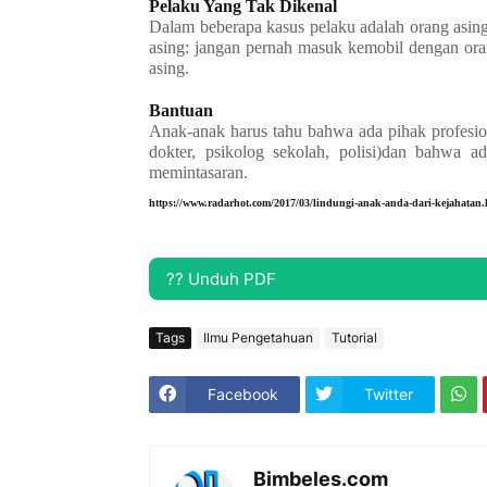
Pelaku Yang Tak Dikenal
Dalam beberapa kasus pelaku adalah orang asin
asing: jangan pernah masuk kemobil dengan ora
asing.
Bantuan
Anak-anak harus tahu bahwa ada pihak profesio
dokter, psikolog sekolah, polisi)dan bahwa 
memintasaran.
https://www.radarhot.com/2017/03/lindungi-anak-anda-dari-kejahatan.
?? Unduh PDF
Tags
Ilmu Pengetahuan
Tutorial
Facebook
Twitter
Bimbeles.com