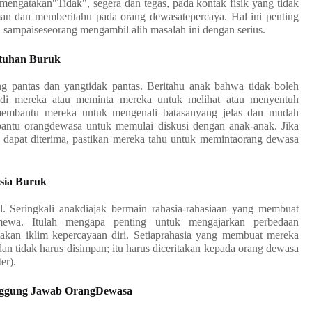
mengatakan"Tidak", segera dan tegas, pada kontak fisik yang tidak
aman dan memberitahu pada orang dewasatepercaya. Hal ini penting
sampaiseseorang mengambil alih masalah ini dengan serius.
ntuhan Buruk
ng pantas dan yangtidak pantas. Beritahu anak bahwa tidak boleh
badi mereka atau meminta mereka untuk melihat atau menyentuh
 membantu mereka untuk mengenali batasanyang jelas dan mudah
mbantu orangdewasa untuk memulai diskusi dengan anak-anak. Jika
g dapat diterima, pastikan mereka tahu untuk memintaorang dewasa
asia Buruk
l. Seringkali anakdiajak bermain rahasia-rahasiaan yang membuat
mewa. Itulah mengapa penting untuk mengajarkan perbedaan
takan iklim kepercayaan diri. Setiaprahasia yang membuat mereka
dan tidak harus disimpan; itu harus diceritakan kepada orang dewasa
ter).
anggung Jawab OrangDewasa