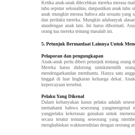
Ketika anak-anak dilecehkan mereka merasa mal
tabu seputar seksualitas, danpastikan anak tahu 
anak mungkin merasa bahwa ada sesuatu yang s
dan perilaku mereka. Mungkin adabanyak alasa
ataudengan anak lain. Ini harus dihormati. A
orang tua mereka tentang masalah ini.
5. Petunjuk Bermanfaat Lainnya Untuk Me
Pelaporan dan pengungkapan
Anak-anak perlu diberi petunjuk tentang orang 
Mereka harus didorong untukmemilih ora
mendengarkandan membantu. Hanya satu anggota
tinggal di luar lingkaran keluarga dekat. An
kepercayaan tersebut.
Pelaku Yang Dikenal
Dalam kebanyakan kasus pelaku adalah seseora
memahami bahwa seseorang yangmengenal mer
yangpelaku kekerasan gunakan untuk memenan
secara teratur tentang seseorang yang memb
menghabiskan waktusendirian dengan seorang an