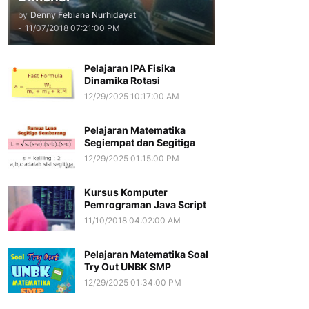
by
Denny Febiana Nurhidayat
-
11/07/2018 07:21:00 PM
Pelajaran IPA Fisika
Dinamika Rotasi
12/29/2025 10:17:00 AM
Pelajaran Matematika
Segiempat dan Segitiga
12/29/2025 01:15:00 PM
Kursus Komputer
Pemrograman Java Script
11/10/2018 04:02:00 AM
Pelajaran Matematika Soal
Try Out UNBK SMP
12/29/2025 01:34:00 PM