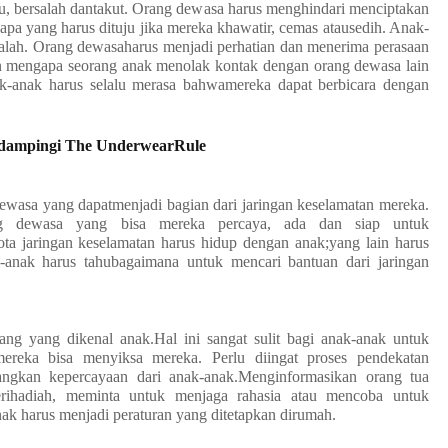
u, bersalah dantakut. Orang dewasa harus menghindari menciptakan
siapa yang harus dituju jika mereka khawatir, cemas atausedih. Anak-
alah. Orang dewasaharus menjadi perhatian dan menerima perasaan
n mengapa seorang anak menolak kontak dengan orang dewasa lain
nak-anak harus selalu merasa bahwamereka dapat berbicara dengan
ndampingi The UnderwearRule
dewasa yang dapatmenjadi bagian dari jaringan keselamatan mereka.
ng dewasa yang bisa mereka percaya, ada dan siap untuk
 jaringan keselamatan harus hidup dengan anak;yang lain harus
ak-anak harus tahubagaimana untuk mencari bantuan dari jaringan
ng yang dikenal anak.Hal ini sangat sulit bagi anak-anak untuk
eka bisa menyiksa mereka. Perlu diingat proses pendekatan
gkan kepercayaan dari anak-anak.Menginformasikan orang tua
erihadiah, meminta untuk menjaga rahasia atau mencoba untuk
ak harus menjadi peraturan yang ditetapkan dirumah.