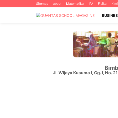
Sitemap
about
Matematika
IPA
Fisika
Kimi
BUSINES
Bimb
Jl. Wijaya Kusuma I, Gg. I, No. 2