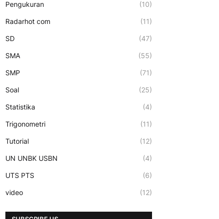
Pengukuran
(10)
Radarhot com
(11)
SD
(47)
SMA
(55)
SMP
(71)
Soal
(25)
Statistika
(4)
Trigonometri
(11)
Tutorial
(12)
UN UNBK USBN
(4)
UTS PTS
(6)
video
(12)
SUBSCRIBE US