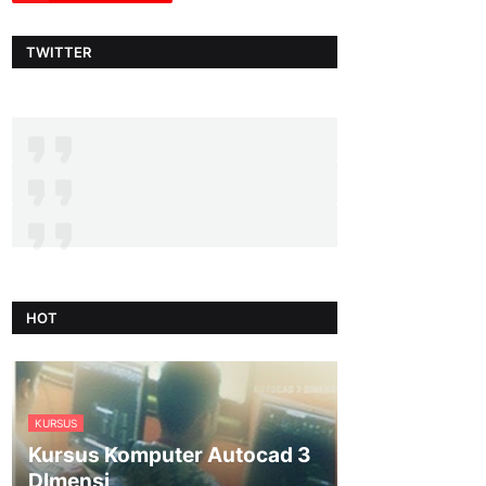
TWITTER
HOT
KURSUS
Kursus Komputer Autocad 3
DImensi