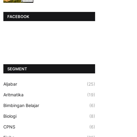
FACEBOOK
SEGMENT
Aljabar
(25)
Aritmatika
(19)
Bimbingan Belajar
(6)
Biologi
(8)
CPNS
(6)