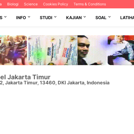
a
Biologi
Science
Cookies Policy
Terms & Conditions
S
INFO
STUDI
KAJIAN
SOAL
LATIH
el Jakarta Timur
12
,
Jakarta Timur
,
13460
,
DKI Jakarta
,
Indonesia