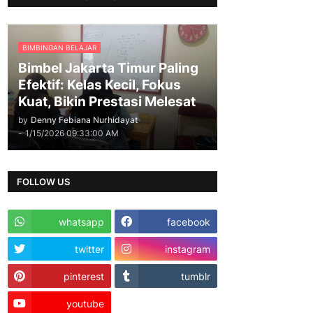
BIMBINGAN BELAJAR
Bimbel Jakarta Timur Paling
Efektif: Kelas Kecil, Fokus
Kuat, Bikin Prestasi Melesat
by
Denny Febiana Nurhidayat
-
1/15/2026 09:33:00 AM
FOLLOW US
whatsapp
facebook
twitter
instagram
pinterest
tumblr
youtube