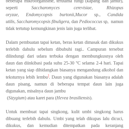
beberapa mikroorganisme, terutama fungi (kapang dan jamur),
seperti
Saccharomyces cerevisiae
,
Rhizopus
oryzae
,
Endomycopsis burtonii
,
Mucor
sp.,
Candida
utilis
,
Saccharomycopsis fibuligera
, dan
Pediococcus
sp
,
namun
tidak tertutup kemungkinan jenis lain juga terlibat.
Dalam pembuatan tapai ketan, beras ketan dimasak dan dikukus
terlebih dahulu sebelum dibubuhi ragi.. Campuran tersebut
dilindungi dari udara terbuka dengan membungkusnya oleh
daun dan diinkibasi pada suhu 25-30 °C selama 2-4 hari.
Tapai
ketan yang siap dihidangkan biasanya mengandung alkohol dan
]
teksturnya lebih lembu
. Daun yang digunakan biasanya adalah
daun pisang, namun di beberapa tempat daun lain juga
digunakan, misalnya daun jambu
(
Sizygium
) atau karet
para
(
Hevea brasiliensis
).
Untuk membuat tapai singkong, kulit umbi singkong harus
dibuang terlebih dahulu. Umbi yang telah dikupas lalu dicuci,
dikukus, dan kemudian ditempatkan pada keranjang