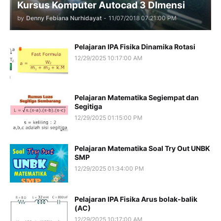
Kursus Komputer Autocad 3 DImensi
by
Denny Febiana Nurhidayat
-
11/07/2018 07:21:00 PM
Pelajaran IPA Fisika Dinamika Rotasi
12/29/2025 10:17:00 AM
Pelajaran Matematika Segiempat dan
Segitiga
12/29/2025 01:15:00 PM
Pelajaran Matematika Soal Try Out UNBK
SMP
12/29/2025 01:34:00 PM
Pelajaran IPA Fisika Arus bolak-balik
(AC)
12/29/2025 10:17:00 AM