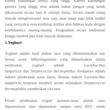
karena kandungan airnya yang tinggi
. Karena kandungan
gizinya yang tinggi, susu adalah bahan pangan yang sudah
dikonsumsi secara luas di seluruh dunia. Secara umum orang
banyak mengkonsumsi susu sapi, akan tetapi juga tidak sedikit
yang menyukai susu kambing, kerbau atau bahkan kuda dengan
kelebihannya masing-masing. Pengolahan secara tradisional
hingga
modern pun telah banyak dilakukan
.
1.Yoghurt
Yoghurt adalah hasil olahan susu yang difermentasikan dan
berasa asam. Mikroorganisme yang dimanfaatkan dalam
pembuatan yoghurt adalah
Lactobacillus
bulgaricus
dan
Streptococcus thermophillus
.
Keduanya adalah
bakteri pembentuk asam laktat, dimana bakteri
Lactobacillus
bulgaricus
berperan memberi aroma sedangkan
Streptococcus
thermophillus
memberikan cita rasa
.
Proses pembuatan yogurt pertama-tama adalah susu
dipasteurisasi atau dipanaskan sampai suhu
80ºC untuk