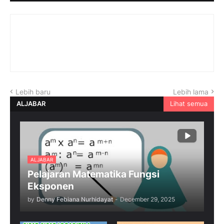
Lebih baru
Lebih lama
ALJABAR
Lihat semua
ALJABAR
Pelajaran Matematika Fungsi
Eksponen
by
Denny Febiana Nurhidayat
-
December 29, 2025