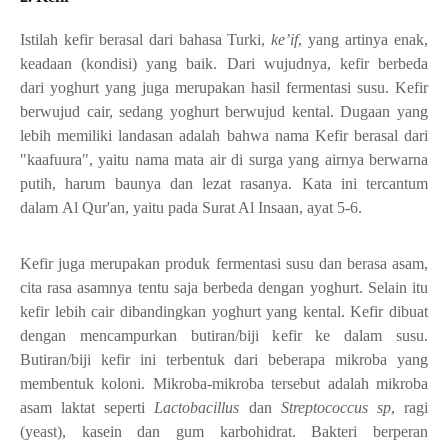
Istilah kefir berasal dari bahasa Turki,
ke’if
, yang artinya enak,
keadaan (kondisi) yang baik. Dari wujudnya, kefir berbeda
dari yoghurt yang juga merupakan hasil fermentasi susu. Kefir
berwujud cair, sedang yoghurt berwujud kental.
Dugaan yang
lebih memiliki landasan adalah bahwa nama Kefir berasal dari
"kaafuura", yaitu nama mata air di surga yang airnya berwarna
putih, harum baunya dan lezat rasanya. Kata ini tercantum
dalam Al Qur'an, yaitu pada Surat Al Insaan, ayat 5-6.
Kefir juga merupakan produk fermentasi susu dan berasa asam,
cita rasa asamnya tentu saja berbeda dengan yoghurt. Selain itu
kefir lebih cair dibandingkan yoghurt yang kental. Kefir dibuat
dengan mencampurkan butiran/biji kefir ke dalam susu.
Butiran/biji kefir ini terbentuk dari beberapa mikroba yang
membentuk koloni. Mikroba-mikroba tersebut adalah mikroba
asam laktat seperti
Lactobacillus
dan
Streptococcus sp
, ragi
(yeast), kasein dan gum karbohidrat.
Bakteri berperan