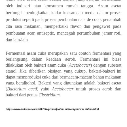
oleh industri atau konsumen rumah tangga. Asam asetat
berfungsi meningkatkan kadar keasamaan media dalam proses
produksi seperti pada proses pembuatan nata de coco, penambah
cita rasa makanan, memperbaiki flavor dan pengawet pada
pembuatan acar, antiseptic, mencegah pertumbuhan jamur roti,
dan lain-lain
Fermentasi as
am cuka merupakan satu contoh fermentasi yang
berlangsung dalam keadaan aerob. Fermentasi ini biasa
dilakukan oleh bakteri asam cuka (
Acetobacter
) dengan substrat
etanol. Jika diberikan oksigen yang cukup, bakteri-bakteri ini
dapat memproduksi cuka dari bermacam-macam bahan makanan
yang beralkohol.
Bakteri yang digunakan adalah bakteri asetat
(
Bacterium aceti
) yaitu
Acetobacter
untuk proses aerob dan
bakteri dari genus
Clostridium.
https://www.radarhot.com/2017/04/pemanfaatan-mikroorganisme-dalam.html