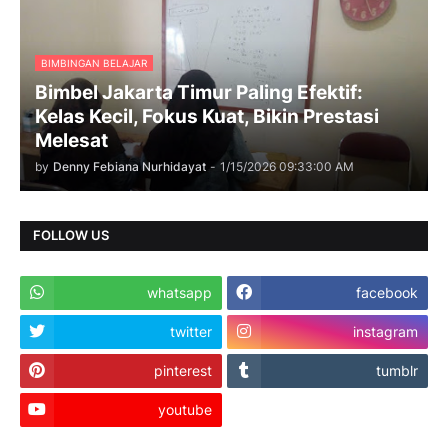
BIMBINGAN BELAJAR
Bimbel Jakarta Timur Paling Efektif:
Kelas Kecil, Fokus Kuat, Bikin Prestasi
Melesat
by
Denny Febiana Nurhidayat
-
1/15/2026 09:33:00 AM
FOLLOW US
whatsapp
facebook
twitter
instagram
pinterest
tumblr
youtube