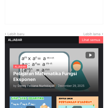
Lebih baru
Lebih lama
ALJABAR
Lihat semua
ALJABAR
Pelajaran Matematika Fungsi
Eksponen
by
Denny Febiana Nurhidayat
-
December 29, 2025