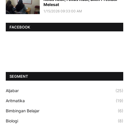
Melesat
1/15/2026 09:33:00 AM
FACEBOOK
SEGMENT
Aljabar
(25)
Aritmatika
(19)
Bimbingan Belajar
(6)
Biologi
(8)