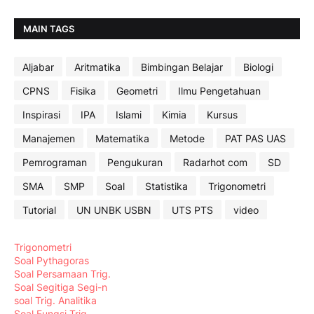
MAIN TAGS
Aljabar
Aritmatika
Bimbingan Belajar
Biologi
CPNS
Fisika
Geometri
Ilmu Pengetahuan
Inspirasi
IPA
Islami
Kimia
Kursus
Manajemen
Matematika
Metode
PAT PAS UAS
Pemrograman
Pengukuran
Radarhot com
SD
SMA
SMP
Soal
Statistika
Trigonometri
Tutorial
UN UNBK USBN
UTS PTS
video
Trigonometri
Soal Pythagoras
Soal Persamaan Trig.
Soal Segitiga Segi-n
soal Trig. Analitika
Soal Fungsi Trig.