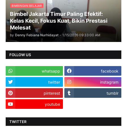
BIMBINGAN BELAJAR
Bimbel Jakarta Timur Paling Efektif:
Kelas Kecil, Fokus Kuat, Bikin Prestasi
Melesat
by
Denny Febiana Nurhidayat
-
1/15/2026 09:33:00 AM
FOLLOW US
whatsapp
facebook
twitter
instagram
pinterest
tumblr
youtube
TWITTER