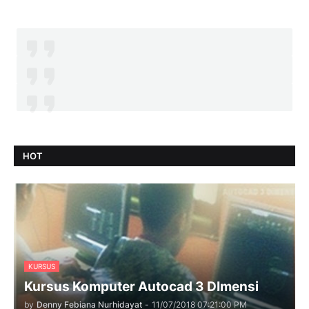
HOT
KURSUS
Kursus Komputer Autocad 3 DImensi
by
Denny Febiana Nurhidayat
-
11/07/2018 07:21:00 PM