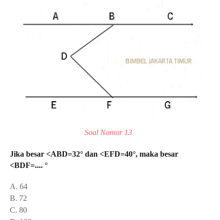
Soal Nomor 13
Jika besar <ABD=32° dan <EFD=40°, maka besar
<BDF=.... °
A. 64
B. 72
C. 80