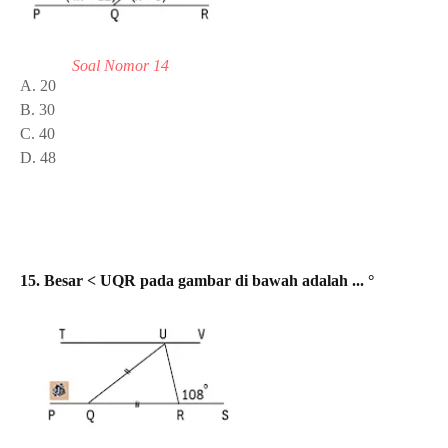
Soal Nomor 14
A. 20
B. 30
C. 40
D. 48
15. Besar < UQR pada gambar di bawah adalah
... °