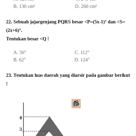
B. 130 cm² D. 260 cm²
22. Sebuah jajargenjang PQRS besar <P=(5x-1)° dan <S=
(2x+6)°.
Tentukan besar <Q !
A. 56° C. 112°
B. 62° D. 124°
23. Tentukan luas daerah yang diarsir pada gambar berikut
!