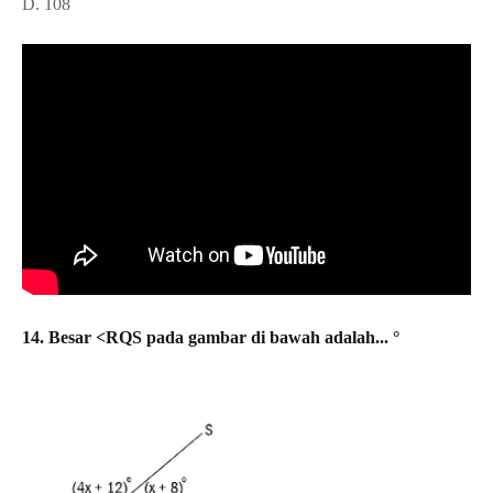
D. 108
14. Besar <RQS pada gambar di bawah adalah... °