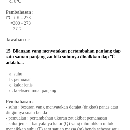
d. 0℃
Pembahasan
:
t℃=t K - 273
=300 - 273
=27℃
Jawaban :
c
15. Bilangan yang menyatakan pertambahan panjang tiap
satu satuan panjang zat bila suhunya dinaikkan tiap ℃
adalah....
a. suhu
b. pemuaian
c. kalor jenis
d. koefisien muai panjang
Pembahasan :
- suhu : besaran yang menyatakan derajat (tingkat) panas atau
dinginnya suatu benda
- pemuaian : pertambahan ukuran zat akibat pemanasan
- kalor jenis :
banyaknya kalor (Q) yang dibutuhkan untuk
menaikkan suhu (T) satu satuan massa (m) benda sebesar satu