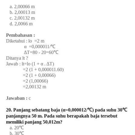
a. 2,00066 m
b. 2,00013 m
c. 2,00132 m
d. 2,0066 m
Pembahasan :
Diketahui : lo =2 m
α =0,000011/℃
ΔT=80 - 20=60℃
Ditanya lt ?
Jawab : lt=lo (1 + α . ΔT)
=2 (1 + 0,000011.60)
=2 (1 + 0,00066)
=2 (1,00066)
=2,00132 m
Jawaban :
c
20. Panjang sebatang baja (α=0,000012/℃) pada suhu 30℃
panjangnya 50 m. Pada suhu berapakah baja tersebut
memiliki panjang 50,012m?
a. 20℃
b. 30℃