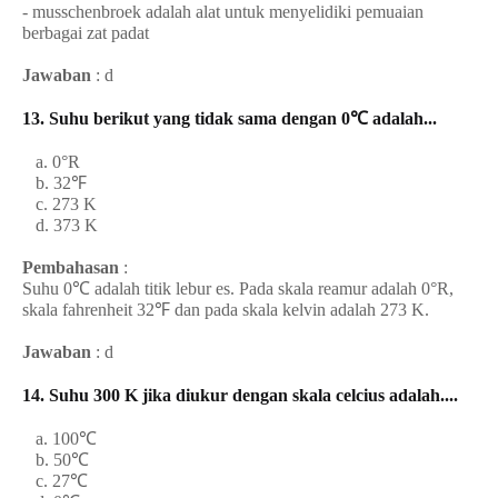
- musschenbroek adalah alat untuk menyelidiki pemuaian
berbagai zat padat
Jawaban
: d
13. Suhu berikut yang
tidak
sama dengan 0℃ adalah...
a. 0°R
b. 32℉
c. 273 K
d. 373 K
Pembahasan
:
Suhu 0℃ adalah titik lebur es. Pada skala reamur adalah 0°R,
skala fahrenheit 32℉ dan pada skala kelvin adalah 273 K.
Jawaban
: d
14. Suhu 300 K jika diukur dengan skala celcius adalah....
a. 100℃
b. 50℃
c. 27℃