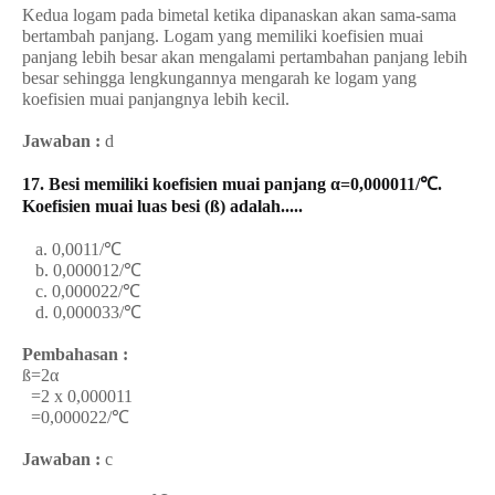
Kedua logam pada bimetal ketika dipanaskan akan sama-sama
bertambah panjang. Logam yang memiliki koefisien muai
panjang lebih besar akan mengalami pertambahan panjang lebih
besar sehingga lengkungannya mengarah ke logam yang
koefisien muai panjangnya lebih kecil.
Jawaban :
d
17. Besi memiliki koefisien muai panjang α=0,000011/℃.
Koefisien muai luas besi (ß) adalah.....
a. 0,0011/℃
b. 0,000012/℃
c. 0,000022/℃
d. 0,000033/℃
Pembahasan :
ß=2α
=2 x 0,000011
=0,000022/℃
Jawaban :
c