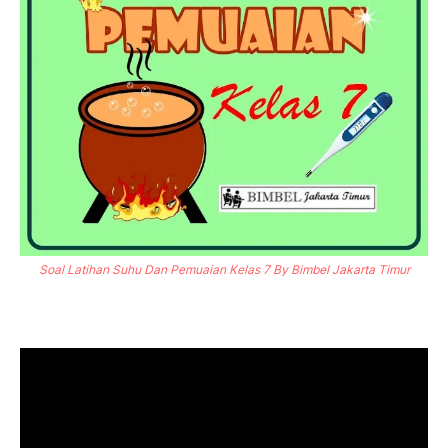
Soal Latihan Suhu Dan Pemuaian Kelas 7 By Bimbel Jakarta Timur