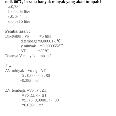
naik 80℃, berapa banyak minyak yang akan tumpah?
a.0,382 liter
b.0,0204 liter
c.0, 204 liter
d.0,6316 liter
Pembahasan :
Diketahui : Vo =5 liter
α tembaga=0,000017/℃
ɣ minyak =0,000955/℃
ΔT =80℃
Ditanya V minyak tumpah ?
Jawab :
ΔV minyak= Vo . ɣ . ΔT
=5 . 0,000955 . 80
=0,382 liter
ΔV tembaga =Vo . ɣ . ΔT
=Vo .(3. α). ΔT
=5 . (3. 0,000017) . 80
=0,0204 liter