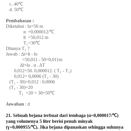
c. 40℃
d. 50℃
Pembahasan :
Diketahui : lo=50 m
α =0,000012/℃
lt =50,012 m
T₁=30℃
Ditanya T₂ ?
Jawab : Δi=lt - lo
=50,011 - 50=0,011m
Δl=lo . α . ΔT
0,012=50. 0,000012. ( T₂ - T₁)
0,012= 0,0006 (T₂ - 30)
(T₂ - 30)=0,012 : 0,0006
(T₂ - 30)=20
T₂ =20 + 30=50℃
Jawaban
: d
21. Sebuah bejana terbuat dari tembaga (α=0,000017/℃)
yang volumenya 5 liter berisi penuh minyak
(ɣ=0,000955/℃). Jika bejana dipanaskan sehingga suhunya