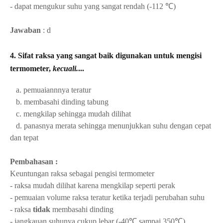
- dapat mengukur suhu yang sangat rendah (-112 ℃)
Jawaban
: d
4. Sifat raksa yang sangat baik digunakan untuk mengisi
termometer,
kecuali.
...
a. pemuaiannnya teratur
b. membasahi dinding tabung
c. mengkilap sehingga mudah dilihat
d. panasnya merata sehingga menunjukkan suhu dengan cepat
dan tepat
Pembahasan :
Keuntungan raksa sebagai pengisi termometer
- raksa mudah dilihat karena mengkilap seperti perak
- pemuaian volume raksa teratur ketika terjadi perubahan suhu
- raksa
tidak
membasahi dinding
- jangkauan suhunya cukup lebar (-40℃ sampai 350℃)