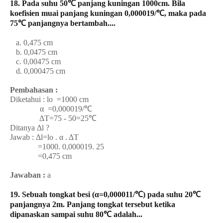
18. Pada suhu 50℃ panjang kuningan 1000cm. Bila
koefisien muai panjang kuningan 0,000019/℃, maka pada
75℃ panjangnya bertambah....
a. 0,475 cm
b. 0,0475 cm
c. 0,00475 cm
d. 0,000475 cm
Pembahasan :
Diketahui : lo =1000 cm
α =0,000019/℃
ΔT=75 - 50=25℃
Ditanya Δl ?
Jawab : Δl=lo . α . ΔT
=1000. 0,000019. 25
=0,475 cm
Jawaban :
a
19. Sebuah tongkat besi (α=0,000011/℃) pada suhu 20℃
panjangnya 2m. Panjang tongkat tersebut ketika
dipanaskan sampai suhu 80℃ adalah...