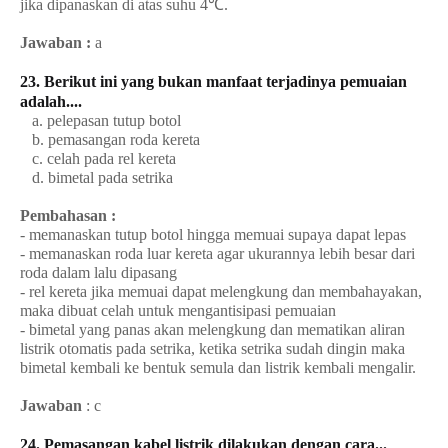
jika dipanaskan di atas suhu 4℃.
Jawaban :
a
23. Berikut ini yang
bukan
manfaat terjadinya pemuaian
adalah....
a. pelepasan tutup botol
b. pemasangan roda kereta
c. celah pada rel kereta
d. bimetal pada setrika
Pembahasan :
- memanaskan tutup botol hingga memuai supaya dapat lepas
- memanaskan roda luar kereta agar ukurannya lebih besar dari
roda dalam lalu dipasang
- rel kereta jika memuai dapat melengkung dan membahayakan,
maka dibuat celah untuk mengantisipasi pemuaian
- bimetal yang panas akan melengkung dan mematikan aliran
listrik otomatis pada setrika, ketika setrika sudah dingin maka
bimetal kembali ke bentuk semula dan listrik kembali mengalir.
Jawaban
: c
24. Pemasangan kabel listrik dilakukan dengan cara...