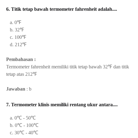
6. Titik tetap bawah termometer fahrenheit adalah....
a. 0℉
b. 32℉
c. 100℉
d. 212℉
Pembahasan :
Termometer fahrenheit memiliki titik tetap bawah
32℉ dan titik
tetap atas
212℉
Jawaban
: b
7. Termometer klinis memiliki rentang ukur antara....
a. 0℃ - 50℃
b. 0℃ - 100℃
c. 30℃ - 40℃